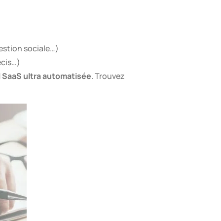
gestion sociale…)
écis…)
ll SaaS ultra automatisée
. Trouvez