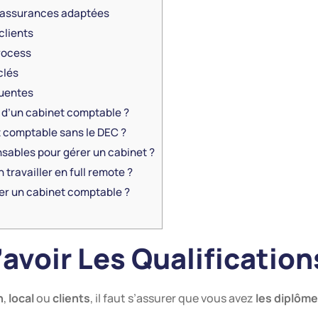
s assurances adaptées
 clients
rocess
clés
quentes
 d’un cabinet comptable ?
t comptable sans le DEC ?
nsables pour gérer un cabinet ?
n travailler en full remote ?
ser un cabinet comptable ?
D’avoir Les Qualificatio
n
,
local
ou
clients
, il faut s’assurer que vous avez
les diplôm