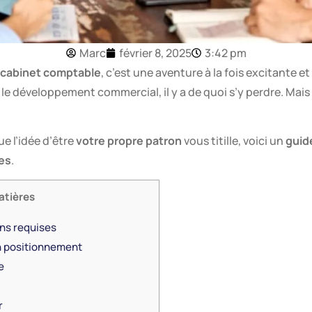
Marc
février 8, 2025
3:42 pm
cabinet comptable
, c’est une aventure à la fois excitante e
t le développement commercial, il y a de quoi s’y perdre. Mais
e l’idée d’être
votre propre patron
vous titille, voici un
guide
ues
.
atières
ons requises
on positionnement
e
r