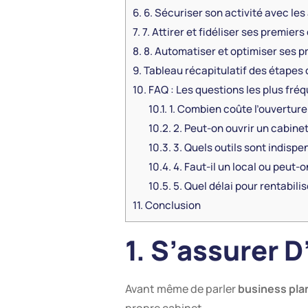
6.
6. Sécuriser son activité avec le
7.
7. Attirer et fidéliser ses premiers
8.
8. Automatiser et optimiser ses p
9.
Tableau récapitulatif des étapes 
10.
FAQ : Les questions les plus fré
10.1.
1. Combien coûte l’ouverture
10.2.
2. Peut-on ouvrir un cabine
10.3.
3. Quels outils sont indispe
10.4.
4. Faut-il un local ou peut-o
10.5.
5. Quel délai pour rentabili
11.
Conclusion
1. S’assurer 
Avant même de parler
business pla
propre cabinet.