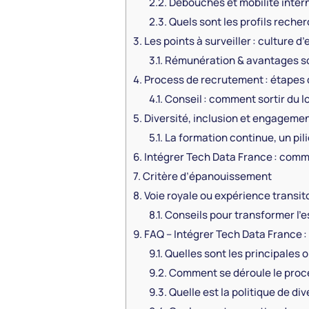
2.2.
Débouchés et mobilité interne
2.3.
Quels sont les profils recher
3.
Les points à surveiller : culture d’
3.1.
Rémunération & avantages soc
4.
Process de recrutement : étapes 
4.1.
Conseil : comment sortir du l
5.
Diversité, inclusion et engagemen
5.1.
La formation continue, un pili
6.
Intégrer Tech Data France : comme
7.
Critère d’épanouissement
8.
Voie royale ou expérience transit
8.1.
Conseils pour transformer l’e
9.
FAQ – Intégrer Tech Data France :
9.1.
Quelles sont les principales 
9.2.
Comment se déroule le proc
9.3.
Quelle est la politique de di