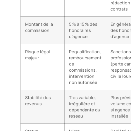
rédaction
contrats
Montant de la
5 % à 15 % des
En généra
commission
honoraires
des honor
d’agence
d’agence
Risque légal
Requalification,
Sanctions
majeur
remboursement
professio
de
(perte car
commissions,
responsab
intervention
civile lou
non autorisée
Stabilité des
Très variable,
Plus prévi
revenus
irrégulière et
volume c
dépendante du
si agence
réseau
installée