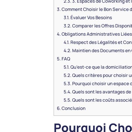
2.3.
3. Espaces de Coworking et 
3.
Comment Choisir le Bon Service d
3.1.
Évaluer Vos Besoins
3.2.
Comparer les Offres Disponi
4.
Obligations Administratives Liées 
4.1.
Respect des Légalités et Con
4.2.
Maintien des Documents en 
5.
FAQ
5.1.
Qu’est-ce que la domiciliati
5.2.
Quels critères pour choisir u
5.3.
Pourquoi choisir un espace d
5.4.
Quels sont les avantages de 
5.5.
Quels sont les coûts associés
6.
Conclusion
Pourquoi Choi