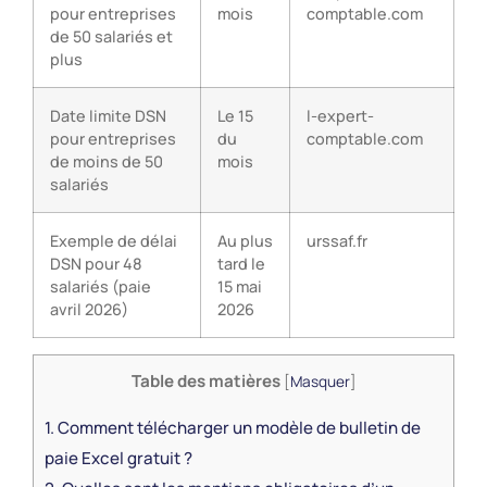
pour entreprises
mois
comptable.com
de 50 salariés et
plus
Date limite DSN
Le 15
l-expert-
pour entreprises
du
comptable.com
de moins de 50
mois
salariés
Exemple de délai
Au plus
urssaf.fr
DSN pour 48
tard le
salariés (paie
15 mai
avril 2026)
2026
Table des matières
[
Masquer
]
1.
Comment télécharger un modèle de bulletin de
paie Excel gratuit ?