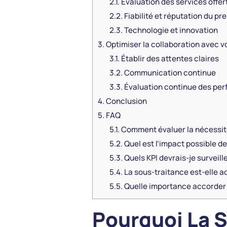
2.1.
Évaluation des services offer
2.2.
Fiabilité et réputation du pr
2.3.
Technologie et innovation
3.
Optimiser la collaboration avec v
3.1.
Établir des attentes claires
3.2.
Communication continue
3.3.
Évaluation continue des pe
4.
Conclusion
5.
FAQ
5.1.
Comment évaluer la nécessité 
5.2.
Quel est l’impact possible d
5.3.
Quels KPI devrais-je surveille
5.4.
La sous-traitance est-elle ad
5.5.
Quelle importance accorder a
Pourquoi La S