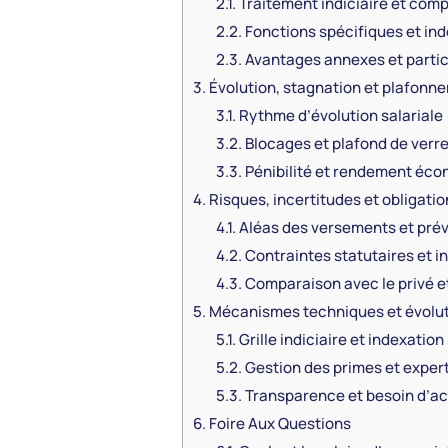
2.1.
Traitement indiciaire et com
2.2.
Fonctions spécifiques et in
2.3.
Avantages annexes et particu
3.
Évolution, stagnation et plafonn
3.1.
Rythme d’évolution salariale
3.2.
Blocages et plafond de verr
3.3.
Pénibilité et rendement éc
4.
Risques, incertitudes et obligatio
4.1.
Aléas des versements et prévi
4.2.
Contraintes statutaires et 
4.3.
Comparaison avec le privé et
5.
Mécanismes techniques et évolut
5.1.
Grille indiciaire et indexation
5.2.
Gestion des primes et exper
5.3.
Transparence et besoin d’
6.
Foire Aux Questions