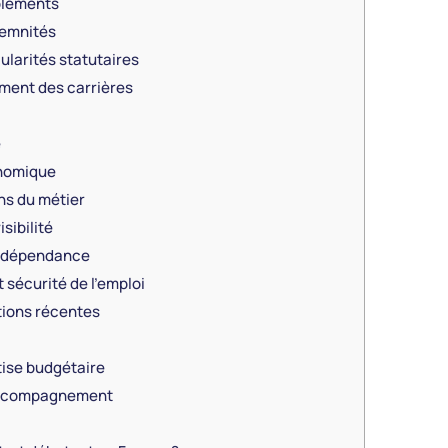
pléments
demnités
larités statutaires
ement des carrières
e
onomique
ns du métier
sibilité
indépendance
 sécurité de l’emploi
ions récentes
tise budgétaire
accompagnement