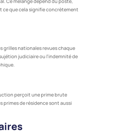
obal. Ce mélange dépend du poste,
et ce que cela signifie concrètement
des grilles nationales revues chaque
ujétion judiciaire ou l’indemnité de
phique.
uction perçoit une prime brute
es primes de résidence sont aussi
aires