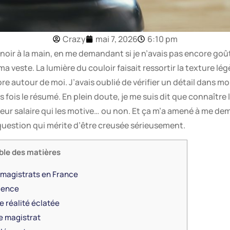
Crazy
mai 7, 2026
6:10 pm
é noir à la main, en me demandant si je n’avais pas encore go
a veste. La lumière du couloir faisait ressortir la texture 
ncore autour de moi. J’avais oublié de vérifier un détail dans m
s fois le résumé. En plein doute, je me suis dit que connaître l
 leur salaire qui les motive… ou non. Et ça m’a amené à me de
question qui mérite d’être creusée sérieusement.
ble des matières
magistrats en France
rience
 réalité éclatée
e magistrat