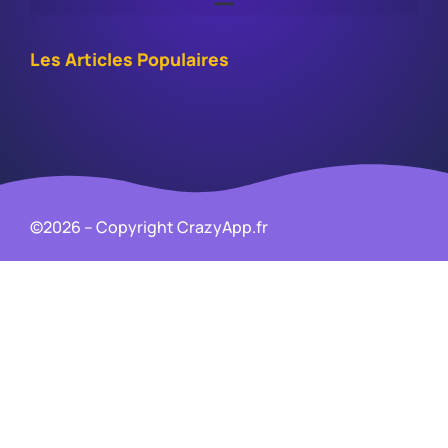
Les Articles Populaires
©2026 – Copyright CrazyApp.fr