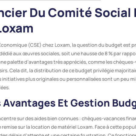
ncier Du Comité Social 
Loxam
t Économique (CSE) chez Loxam, la question du budget est pr
 dédié aux œuvres sociales, soit une hausse de 8 % par rappo
ne palette d’avantages très appréciés, comme les chèques-va
sirs. Cela dit, la distribution de ce budget privilégie majori
 initiatives plus originales ou personnalisées sont un peu mi
dées.
s Avantages Et Gestion Bud
entre sur des aides bien connues : chèques-vacances financé
e remise sur la location de matériel Loxam. Face à cette popu
 des délais d’attente et une certaine frustration. Ce fonctio