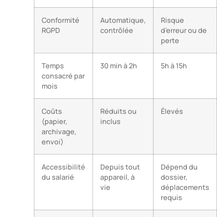
Conformité
Automatique,
Risque
RGPD
contrôlée
d’erreur ou de
perte
Temps
30 min à 2h
5h à 15h
consacré par
mois
Coûts
Réduits ou
Élevés
(papier,
inclus
archivage,
envoi)
Accessibilité
Depuis tout
Dépend du
du salarié
appareil, à
dossier,
vie
déplacements
requis