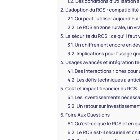
1.2.
Des conditions d’utilisation 
2.
L’adoption du RCS : compatibilité 
2.1.
Qui peut l’utiliser aujourd’hui 
2.2.
Le RCS en zone rurale, un vra
3.
La sécurité du RCS : ce qu’il faut
3.1.
Un chiffrement encore en d
3.2.
Implications pour l’usage qu
4.
Usages avancés et intégration t
4.1.
Des interactions riches pour
4.2.
Les défis techniques à antic
5.
Coût et impact financier du RCS
5.1.
Les investissements nécessai
5.2.
Un retour sur investissemen
6.
Foire Aux Questions
6.1.
Qu’est-ce que le RCS et en quo
6.2.
Le RCS est-il sécurisé et chi