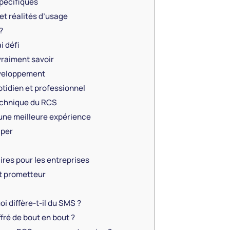
spécifiques
et réalités d’usage
?
i défi
 vraiment savoir
éveloppement
otidien et professionnel
echnique du RCS
 une meilleure expérience
iper
res pour les entreprises
t prometteur
i diffère-t-il du SMS ?
ffré de bout en bout ?