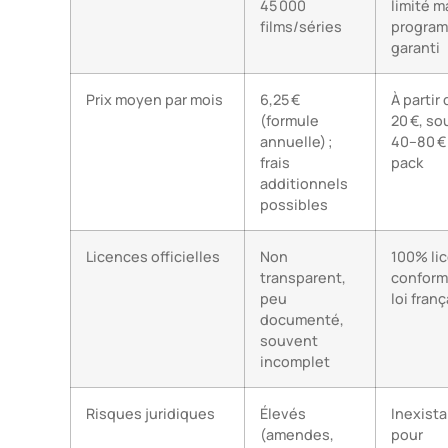
45 000
limité m
films/séries
progra
garanti
Prix moyen par mois
6,25 €
À partir
(formule
20 €, s
annuelle) ;
40–80 €
frais
pack
additionnels
possibles
Licences officielles
Non
100% lic
transparent,
conforme
peu
loi fran
documenté,
souvent
incomplet
Risques juridiques
Élevés
Inexist
(amendes,
pour