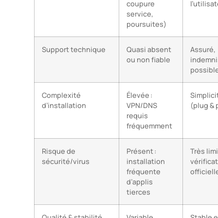
coupure
l’utilisa
service,
poursuites)
Support technique
Quasi absent
Assuré,
ou non fiable
indemni
possibl
Complexité
Élevée :
Simplici
d’installation
VPN/DNS
(plug & 
requis
fréquemment
Risque de
Présent :
Très limi
sécurité/virus
installation
vérifica
fréquente
officiell
d’applis
tierces
Qualité & stabilité
Variable,
Stable e