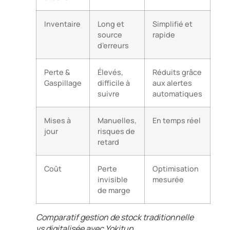
Inventaire
Long et
Simplifié et
source
rapide
d’erreurs
Perte &
Élevés,
Réduits grâce
Gaspillage
difficile à
aux alertes
suivre
automatiques
Mises à
Manuelles,
En temps réel
jour
risques de
retard
Coût
Perte
Optimisation
invisible
mesurée
de marge
Comparatif gestion de stock traditionnelle
vs digitalisée avec Yokitup.