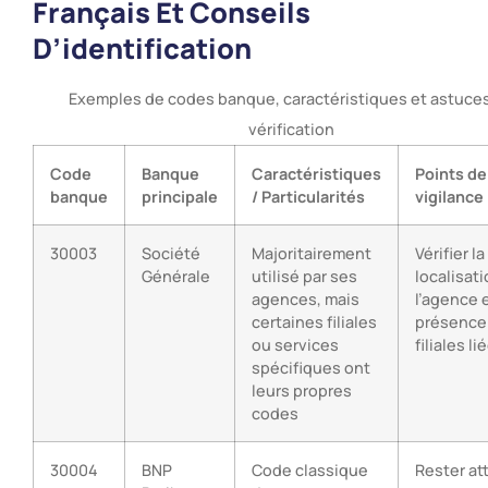
Français Et Conseils
D’identification
Exemples de codes banque, caractéristiques et astuce
vérification
Code
Banque
Caractéristiques
Points de
banque
principale
/ Particularités
vigilance
30003
Société
Majoritairement
Vérifier la
Générale
utilisé par ses
localisat
agences, mais
l’agence e
certaines filiales
présence
ou services
filiales li
spécifiques ont
leurs propres
codes
30004
BNP
Code classique
Rester at