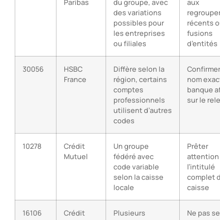
Paribas
du groupe, avec
aux
des variations
regroupe
possibles pour
récents 
les entreprises
fusions
ou filiales
d’entités
30056
HSBC
Diffère selon la
Confirmer
France
région, certains
nom exact
comptes
banque af
professionnels
sur le rel
utilisent d’autres
codes
10278
Crédit
Un groupe
Prêter
Mutuel
fédéré avec
attention
code variable
l’intitulé
selon la caisse
complet d
locale
caisse
16106
Crédit
Plusieurs
Ne pas se