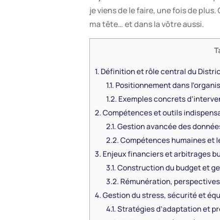
je viens de le faire, une fois de plu
ma tête… et dans la vôtre aussi.
T
1.
Définition et rôle central du Dis
1.1.
Positionnement dans l’organi
1.2.
Exemples concrets d’interve
2.
Compétences et outils indispensa
2.1.
Gestion avancée des données
2.2.
Compétences humaines et le
3.
Enjeux financiers et arbitrages 
3.1.
Construction du budget et ge
3.2.
Rémunération, perspectives 
4.
Gestion du stress, sécurité et équ
4.1.
Stratégies d’adaptation et p