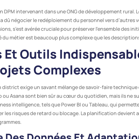
’un DPM intervenant dans une ONG de développement rural. Lo
il a dû négocier le redéploiement du personnel vers d’autres
s, s’est avérée cruciale pour préserver l’ensemble des initia
té du métier est beaucoup plus complexe que les descriptions
Et Outils Indispensabl
rojets Complexes
’un district exige un savant mélange de savoir-faire techniq
 ou Asana sont bien sûr au cœur du quotidien, mais ils ne s
iness intelligence, tels que Power BI ou Tableau, qui permett
er les risques de retard ou blocage. La planification devient 
ogrammes.
 Des Données Et Adaptatio