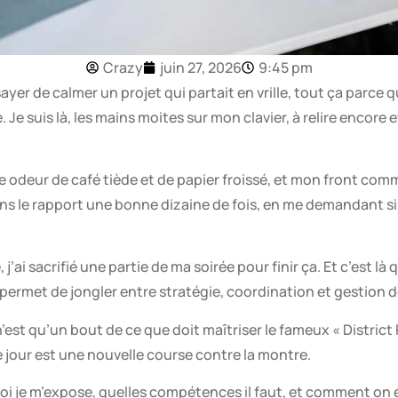
Crazy
juin 27, 2026
9:45 pm
ayer de calmer un projet qui partait en vrille, tout ça parce q
Je suis là, les mains moites sur mon clavier, à relire encore 
e odeur de café tiède et de papier froissé, et mon front com
ans le rapport une bonne dizaine de fois, en me demandant si j’
’ai sacrifié une partie de ma soirée pour finir ça. Et c’est là qu
rmet de jongler entre stratégie, coordination et gestion de
e n’est qu’un bout de ce que doit maîtriser le fameux « Dist
jour est une nouvelle course contre la montre.
oi je m’expose, quelles compétences il faut, et comment on 