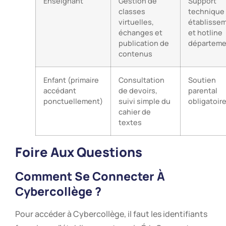
Enseignant
Gestion de
Support
classes
technique
virtuelles,
établisse
échanges et
et hotline
publication de
départeme
contenus
Enfant (primaire
Consultation
Soutien
accédant
de devoirs,
parental
ponctuellement)
suivi simple du
obligatoir
cahier de
textes
Foire Aux Questions
Comment Se Connecter À
Cybercollège ?
Pour accéder à Cybercollège, il faut les identifiants