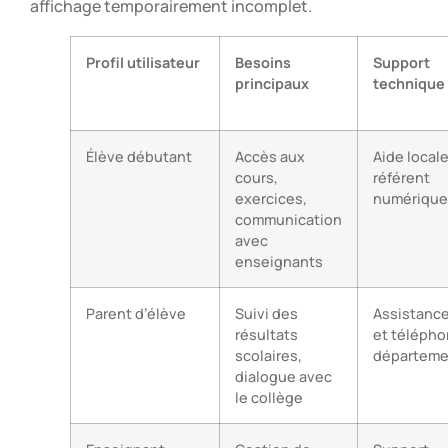
affichage temporairement incomplet.
Profil utilisateur
Besoins
Support
principaux
technique
Élève débutant
Accès aux
Aide locale
cours,
référent
exercices,
numérique
communication
avec
enseignants
Parent d’élève
Suivi des
Assistance
résultats
et télépho
scolaires,
départeme
dialogue avec
le collège