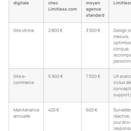
digitale
chez
moyen
Limitle
Limitless.com
agence
standard
Site vitrine
2 800 €
3 500 €
Design s
mesure,
optimisa
conçue,
accomp
personna
Site e-
5 900 €
7 000 €
UX avanc
commerce
inclus dè
concepti
support 
Maintenance
420 €
600 €
Surveilla
annuelle
réactive,
jour éco
responsa