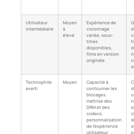
Utilisateur
Moyen
Expérience de
Q
intermédiaire
à
visionnage
d
élevé
variée, sous-
v
titres
t
disponibles,
d
films en version
r
originale
c
s
Technophile
Moyen
Capacité à
C
averti
contourner les
d
blocages,
c
maîtrise des
n
DRM et des
s
codecs,
c
personnalisation
d
de l’expérience
s
utilisateur
p