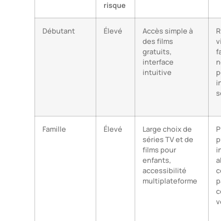
risque
Débutant
Élevé
Accès simple à
R
des films
v
gratuits,
f
interface
n
intuitive
p
i
s
Famille
Élevé
Large choix de
P
séries TV et de
p
films pour
i
enfants,
a
accessibilité
c
multiplateforme
p
c
v