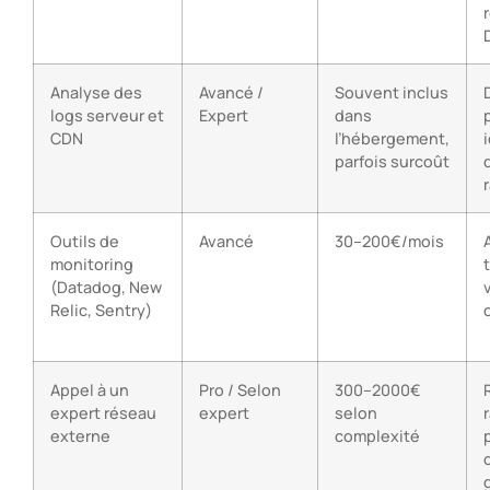
Analyse des
Avancé /
Souvent inclus
logs serveur et
Expert
dans
CDN
l’hébergement,
parfois surcoût
Outils de
Avancé
30–200€/mois
monitoring
(Datadog, New
v
Relic, Sentry)
Appel à un
Pro / Selon
300–2000€
expert réseau
expert
selon
externe
complexité